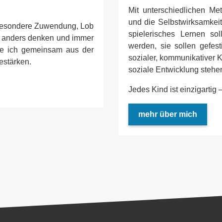
Mit unterschiedlichen M
und die Selbstwirksamkei
 besondere Zuwendung, Lob
spielerisches Lernen so
s anders denken und immer
werden, sie sollen gefes
hte ich gemeinsam aus der
sozialer, kommunikativer
estärken.
soziale Entwicklung stehen 
Jedes Kind ist einzigartig 
mehr über mich