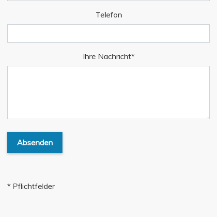
Telefon
Pflichtfeld
Ihre Nachricht
*
Absenden
* Pflichtfelder